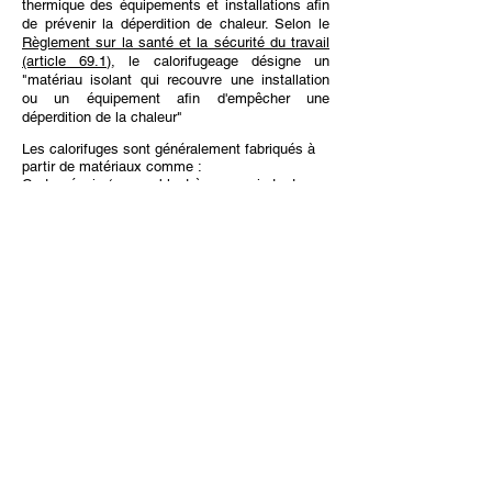
thermique des équipements et installations afin
de prévenir la déperdition de chaleur. Selon le
Règlement sur la santé et la sécurité du travail
(article 69.1)
, le calorifugeage désigne un
"matériau isolant qui recouvre une installation
ou un équipement afin d'empêcher une
déperdition de la chaleur"
Les calorifuges sont généralement fabriqués à
partir de matériaux comme :
Carton épais (ressemblant à un essuie-tout
épais)
Carton ondulé
Pâte cimentaire recouverte de tissus
(ressemblant à un plâtre pour un bras cassé)
Ces matériaux sont installés sur des conduits
ou des équipements à des fins d'isolation
thermique.
Les calorifuges ont été utilisés comme isolant
mécanique dans les bâtiments construit avant
le 20 mai 1999.