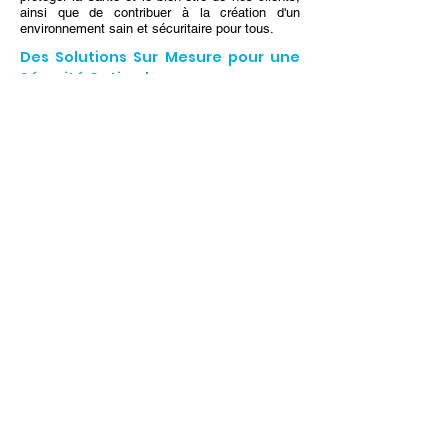
ainsi que de contribuer à la création d'un
environnement sain et sécuritaire pour tous.
Des Solutions Sur Mesure pour une
Sécurité Optimale
Chez Air-Conseil-Environnement, nous croyons
en l'importance de solutions sur mesure pour
répondre aux besoins uniques de chaque client.
Que vous soyez un propriétaire d'une vieille
maison, un gestionnaire d'immeuble ou un
entrepreneur en construction, nous sommes là
pour vous fournir des services de test d'amiante
adaptés à vos exigences spécifiques. Notre
engagement envers l'excellence et la qualité
garantit une tranquillité d'esprit totale pour nos
clients, sachant qu'ils ont pris les mesures
nécessaires pour protéger leur santé et leur
environnement.
Comment pouvons
nous vous aider
Différents services
vous
sont
offerts
dépendamment de votre besoin
précis :