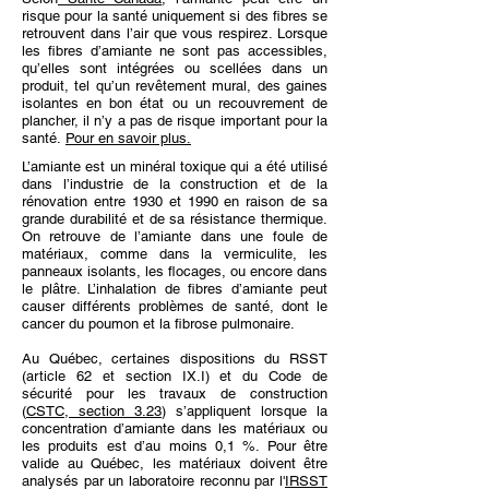
risque pour la santé uniquement si des fibres se
retrouvent dans l’air que vous respirez. Lorsque
les fibres d’amiante ne sont pas accessibles,
qu’elles sont intégrées ou scellées dans un
produit, tel qu’un revêtement mural, des gaines
isolantes en bon état ou un recouvrement de
plancher, il n’y a pas de risque important pour la
santé.
Pour en savoir plus.
L’amiante est un minéral toxique qui a été utilisé
dans l’industrie de la construction et de la
rénovation entre 1930 et 1990 en raison de sa
grande durabilité et de sa résistance thermique.
On retrouve de l’amiante dans une foule de
matériaux, comme dans la vermiculite, les
panneaux isolants, les flocages, ou encore dans
le plâtre. L’inhalation de fibres d’amiante peut
causer différents problèmes de santé, dont le
cancer du poumon et la fibrose pulmonaire.
Au Québec, certaines dispositions du RSST
(article 62 et section IX.I) et du Code de
sécurité pour les travaux de construction
(
CSTC, section 3.23
) s’appliquent lorsque la
concentration d’amiante dans les matériaux ou
les produits est d’au moins 0,1 %. Pour être
valide au Québec, les matériaux doivent être
analysés par un laboratoire reconnu par l'
IRSST